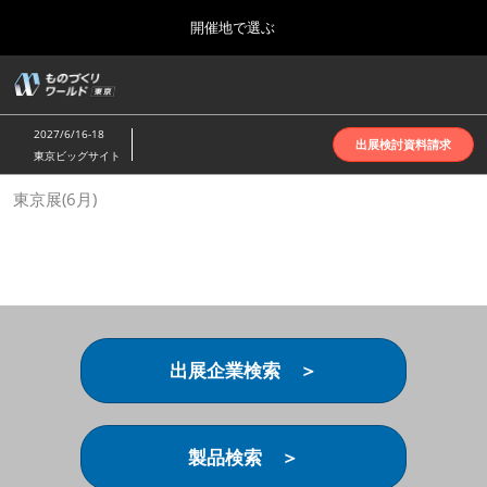
Press
ス
開催地で選ぶ
Escape
キ
to
ッ
close
ホーム
グ
プ
the
ロ
2026年10月07日
し
ー
menu.
インテックス大阪 | INTEX Osaka
2027/6/16-18
バ
出展検討資料請求
て
東京ビッグサイト
ル
進
ナ
名古屋展(4月)
東京展(6月)
ビ
む
2027年04月07日
ゲ
ポートメッセなごや | Port Messe Nagoya
ー
シ
ョ
東京展(6月)
ン
2027年06月16日
を
東京ビッグサイト | Tokyo Big Sight
折
り
出展企業検索 ＞
た
大阪展(10月)
た
2026年10月07日
む
インテックス大阪 | INTEX Osaka
製品検索 ＞