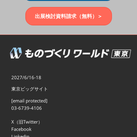
福岡展(12月)
2026年12月02日
マリンメッセ福岡｜MARIN MESSE Fukuoka
出展検討資料請求（無料）＞
2027/6/16-18
東京ビッグサイト
[email protected]
03-6739-4106
X（旧Twitter）
Facebook
Linkedin