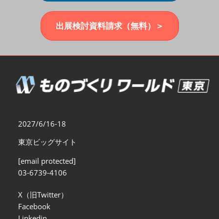
福岡展(12月)
2026年12月02日
マリンメッセ福岡｜MARIN MESSE Fukuoka
出展検討資料請求（無料）＞
2027/6/16-18
東京ビッグサイト
[email protected]
03-6739-4106
X（旧Twitter）
Facebook
Linkedin