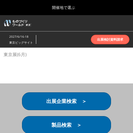
Press
ス
開催地で選ぶ
Escape
キ
to
ッ
close
ホーム
グ
プ
the
ロ
2026年10月07日
し
ー
menu.
インテックス大阪 | INTEX Osaka
2027/6/16-18
バ
出展検討資料請求
て
東京ビッグサイト
ル
進
ナ
名古屋展(4月)
東京展(6月)
ビ
む
2027年04月07日
ゲ
ポートメッセなごや | Port Messe Nagoya
ー
シ
ョ
東京展(6月)
ン
2027年06月16日
を
東京ビッグサイト | Tokyo Big Sight
折
り
出展企業検索 ＞
た
大阪展(10月)
た
2026年10月07日
む
インテックス大阪 | INTEX Osaka
製品検索 ＞