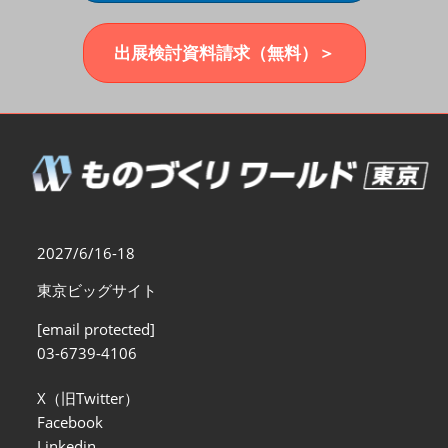
福岡展(12月)
2026年12月02日
マリンメッセ福岡｜MARIN MESSE Fukuoka
出展検討資料請求（無料）＞
2027/6/16-18
東京ビッグサイト
[email protected]
03-6739-4106
X（旧Twitter）
Facebook
Linkedin