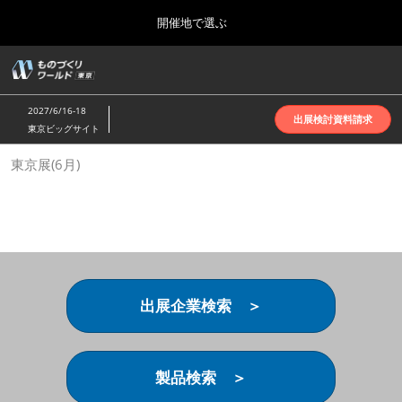
Press
ス
開催地で選ぶ
Escape
キ
to
ッ
close
ホーム
グ
プ
the
ロ
2026年10月07日
し
ー
menu.
インテックス大阪 | INTEX Osaka
2027/6/16-18
バ
出展検討資料請求
て
東京ビッグサイト
ル
進
ナ
名古屋展(4月)
東京展(6月)
ビ
む
2027年04月07日
ゲ
ポートメッセなごや | Port Messe Nagoya
ー
シ
ョ
東京展(6月)
ン
2027年06月16日
を
東京ビッグサイト | Tokyo Big Sight
折
り
出展企業検索 ＞
た
大阪展(10月)
た
2026年10月07日
む
インテックス大阪 | INTEX Osaka
製品検索 ＞