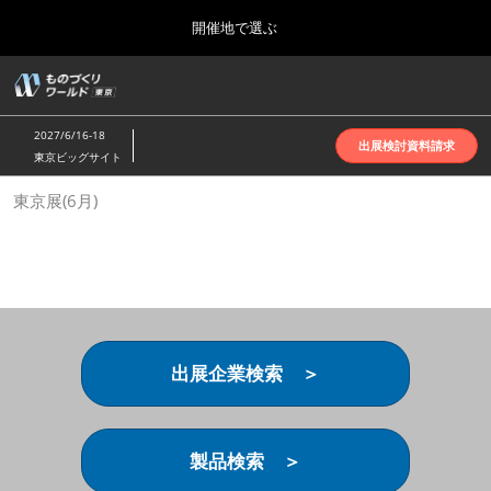
Press
ス
開催地で選ぶ
Escape
キ
to
ッ
close
ホーム
グ
プ
the
ロ
2026年10月07日
し
ー
menu.
インテックス大阪 | INTEX Osaka
2027/6/16-18
バ
出展検討資料請求
て
東京ビッグサイト
ル
進
ナ
名古屋展(4月)
東京展(6月)
ビ
む
2027年04月07日
ゲ
ポートメッセなごや | Port Messe Nagoya
ー
シ
ョ
東京展(6月)
ン
2027年06月16日
を
東京ビッグサイト | Tokyo Big Sight
折
り
出展企業検索 ＞
た
大阪展(10月)
た
2026年10月07日
む
インテックス大阪 | INTEX Osaka
製品検索 ＞