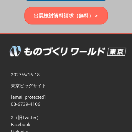
福岡展(12月)
2026年12月02日
マリンメッセ福岡｜MARIN MESSE Fukuoka
出展検討資料請求（無料）＞
2027/6/16-18
東京ビッグサイト
[email protected]
03-6739-4106
X（旧Twitter）
Facebook
Linkedin