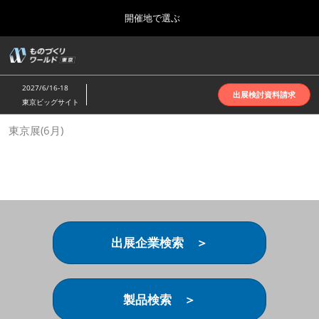
Press
ス
開催地で選ぶ
Escape
キ
to
ッ
close
ホーム
グ
プ
the
ロ
2026年10月07日
し
ー
menu.
インテックス大阪 | INTEX Osaka
2027/6/16-18
バ
出展検討資料請求
て
東京ビッグサイト
ル
進
ナ
名古屋展(4月)
東京展(6月)
ビ
む
2027年04月07日
ゲ
ポートメッセなごや | Port Messe Nagoya
ー
シ
ョ
東京展(6月)
ン
2027年06月16日
を
東京ビッグサイト | Tokyo Big Sight
折
り
出展企業検索 ＞
た
大阪展(10月)
た
2026年10月07日
む
インテックス大阪 | INTEX Osaka
製品検索 ＞