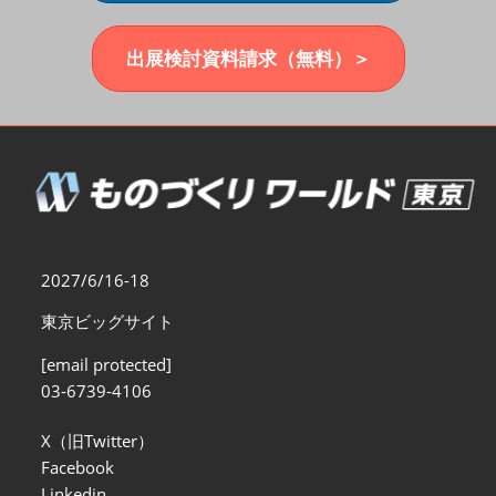
福岡展(12月)
2026年12月02日
マリンメッセ福岡｜MARIN MESSE Fukuoka
出展検討資料請求（無料）＞
2027/6/16-18
東京ビッグサイト
[email protected]
03-6739-4106
X（旧Twitter）
Facebook
Linkedin