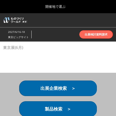
Press
ス
開催地で選ぶ
Escape
キ
to
ッ
close
ホーム
グ
プ
the
ロ
2026年10月07日
し
ー
menu.
インテックス大阪 | INTEX Osaka
2027/6/16-18
バ
出展検討資料請求
て
東京ビッグサイト
ル
進
ナ
名古屋展(4月)
東京展(6月)
ビ
む
2027年04月07日
ゲ
ポートメッセなごや | Port Messe Nagoya
ー
シ
ョ
東京展(6月)
ン
2027年06月16日
を
東京ビッグサイト | Tokyo Big Sight
折
り
出展企業検索 ＞
た
大阪展(10月)
た
2026年10月07日
む
インテックス大阪 | INTEX Osaka
製品検索 ＞