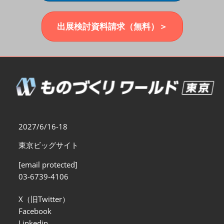
福岡展(12月)
2026年12月02日
マリンメッセ福岡｜MARIN MESSE Fukuoka
出展検討資料請求（無料）＞
2027/6/16-18
東京ビッグサイト
[email protected]
03-6739-4106
X（旧Twitter）
Facebook
Linkedin