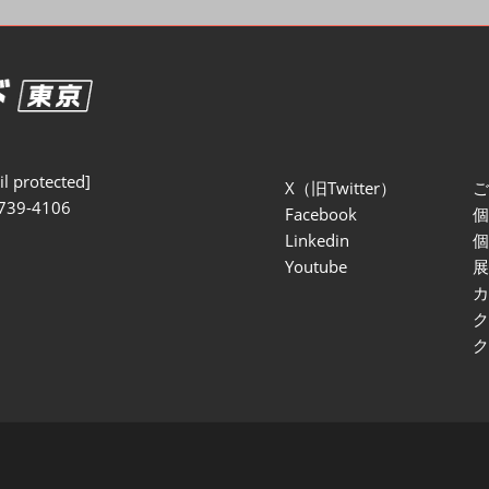
セミナー参加ポリ
l protected]
X（旧Twitter）
739-4106
Facebook
Linkedin
Youtube