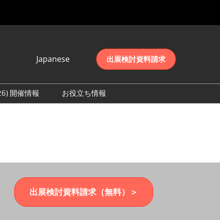
Japanese
出展検討資料請求
Japanese
English
026) 開催情報
お役立ち情報
简体中文
初日の様子 (2026)
한국어
数 (2026)
出展検討資料請求（無料）＞