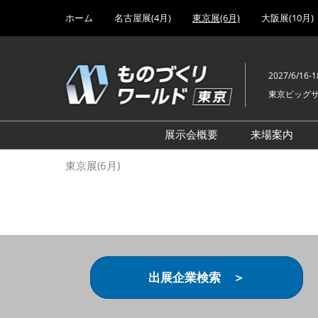
Press
ス
ホーム
名古屋展(4月)
東京展(6月)
大阪展(10月)
Escape
キ
to
ッ
close
プ
the
2027/6/16-1
し
menu.
東京ビッグ
て
進
む
展示会概要
来場案内
設計･製造ソリューション
前回 出
東京展(6月)
機械要素技術展
前回 出
ヘルスケア･医療機器 開発
前回 グ
展
チェーン
工場設備･備品展
前回 注
次世代3Dプリンタ展
ご来場方
出展企業検索 ＞
計測･検査･センサ展
アクセス