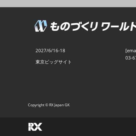
製造業DX展
展示会・
シー
ものづくりODM/EMS展
製造業サイバーセキュリテ
ィ展
スマートメンテナンス展
2027/6/16-18
[emai
ものづくりNEXT
03-6
東京ビッグサイト
製造業×フィジカルAI展
Copyright © RX Japan GK