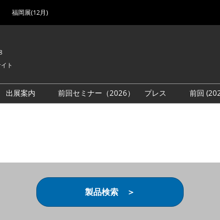
福岡展(12月)
8
サイト
出展案内
前回セミナー（2026）
プレス
前回 (2
展
展社・製品検索
出展検討資料を請求する
取材事前登録
会場
（無料）
展製品特集 一覧
来場者
ローバル･サプライ
特集
目の併催イベント
法について
製品検索 ＞