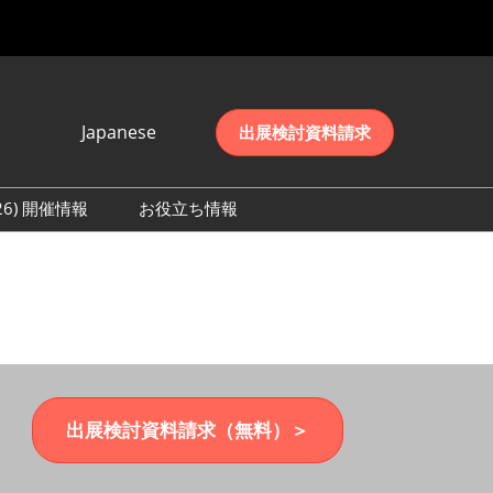
Japanese
出展検討資料請求
Japanese
English
026) 開催情報
お役立ち情報
简体中文
初日の様子 (2026)
한국어
数 (2026)
出展検討資料請求（無料）＞