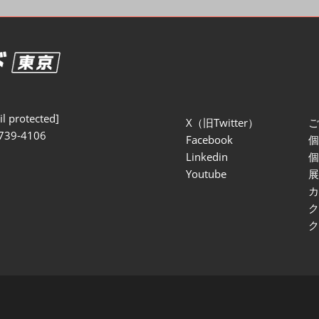
セミナー参加ポリ
l protected]
X（旧Twitter）
739-4106
Facebook
Linkedin
Youtube