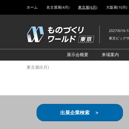
Press
ス
ホーム
名古屋展(4月)
東京展(6月)
大阪展(10月)
Escape
キ
to
ッ
close
プ
the
2027/6/16-1
し
menu.
東京ビッグ
て
進
む
展示会概要
来場案内
設計･製造ソリューション
前回 出
東京展(6月)
機械要素技術展
前回 出
ヘルスケア･医療機器 開発
前回 グ
展
チェーン
工場設備･備品展
前回 注
次世代3Dプリンタ展
ご来場方
出展企業検索 ＞
計測･検査･センサ展
アクセス