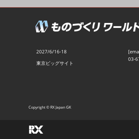
製造業DX展
展示会・
シー
ものづくりODM/EMS展
製造業サイバーセキュリテ
ィ展
スマートメンテナンス展
2027/6/16-18
[emai
ものづくりNEXT
03-6
東京ビッグサイト
製造業×フィジカルAI展
Copyright © RX Japan GK