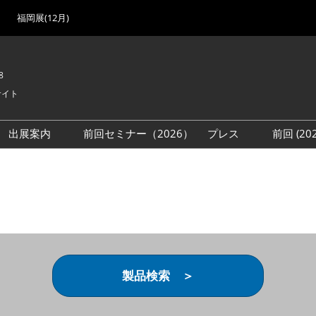
福岡展(12月)
8
サイト
出展案内
前回セミナー（2026）
プレス
前回 (2
展
展社・製品検索
出展検討資料を請求する
取材事前登録
会場
（無料）
展製品特集 一覧
来場者
ローバル･サプライ
特集
目の併催イベント
法について
製品検索 ＞