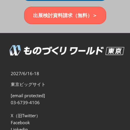
福岡展(12月)
2026年12月02日
マリンメッセ福岡｜MARIN MESSE Fukuoka
出展検討資料請求（無料）＞
2027/6/16-18
東京ビッグサイト
[email protected]
03-6739-4106
X（旧Twitter）
Facebook
Linkedin