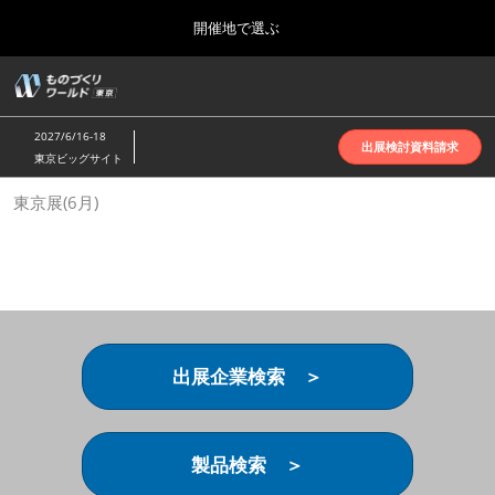
Press
ス
開催地で選ぶ
Escape
キ
to
ッ
close
ホーム
グ
プ
the
ロ
2026年10月07日
し
ー
menu.
インテックス大阪 | INTEX Osaka
2027/6/16-18
バ
出展検討資料請求
て
東京ビッグサイト
ル
進
ナ
名古屋展(4月)
東京展(6月)
ビ
む
2027年04月07日
ゲ
ポートメッセなごや | Port Messe Nagoya
ー
シ
ョ
東京展(6月)
ン
2027年06月16日
を
東京ビッグサイト | Tokyo Big Sight
折
り
出展企業検索 ＞
た
大阪展(10月)
た
2026年10月07日
む
インテックス大阪 | INTEX Osaka
製品検索 ＞