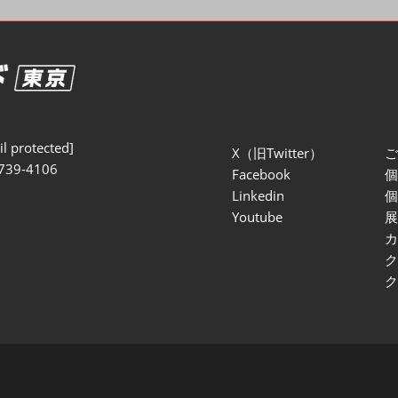
セミナー参加ポリ
l protected]
X（旧Twitter）
739-4106
Facebook
Linkedin
Youtube