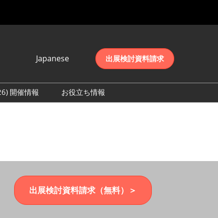
Japanese
出展検討資料請求
Japanese
English
026) 開催情報
お役立ち情報
简体中文
初日の様子 (2026)
한국어
数 (2026)
出展検討資料請求（無料）＞