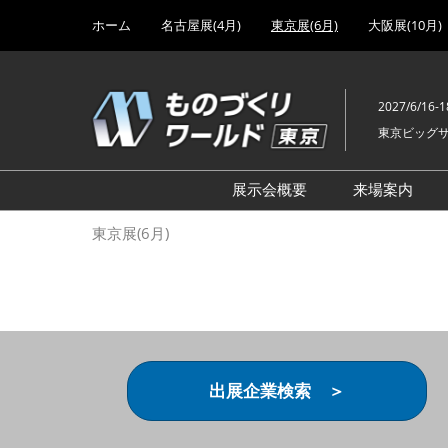
Press
ス
ホーム
名古屋展(4月)
東京展(6月)
大阪展(10月)
Escape
キ
to
ッ
close
プ
the
2027/6/16-1
し
menu.
東京ビッグ
て
進
む
展示会概要
来場案内
設計･製造ソリューション
前回 出
東京展(6月)
機械要素技術展
前回 出
ヘルスケア･医療機器 開発
前回 グ
展
チェーン
工場設備･備品展
前回 注
次世代3Dプリンタ展
ご来場方
出展企業検索 ＞
計測･検査･センサ展
アクセス