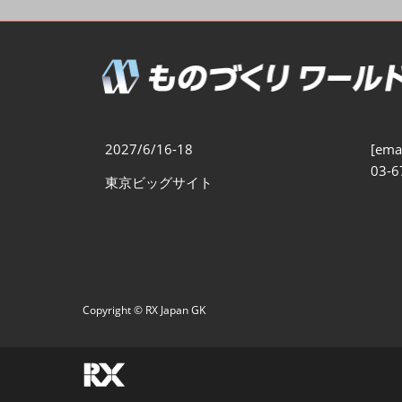
製造業DX展
展示会・
シー
ものづくりODM/EMS展
製造業サイバーセキュリテ
ィ展
スマートメンテナンス展
2027/6/16-18
[emai
ものづくりNEXT
03-6
東京ビッグサイト
製造業×フィジカルAI展
Copyright © RX Japan GK