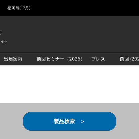
福岡展(12月)
8
サイト
出展案内
前回セミナー（2026）
プレス
前回 (2
展
展社・製品検索
出展検討資料を請求する
取材事前登録
会場
（無料）
展製品特集 一覧
来場者
ローバル･サプライ
特集
目の併催イベント
法について
製品検索 ＞