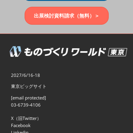
福岡展(12月)
2026年12月02日
マリンメッセ福岡｜MARIN MESSE Fukuoka
出展検討資料請求（無料）＞
2027/6/16-18
東京ビッグサイト
[email protected]
03-6739-4106
X（旧Twitter）
Facebook
Linkedin