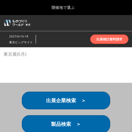
Press
ス
開催地で選ぶ
Escape
キ
to
ッ
close
ホーム
グ
プ
the
ロ
2026年10月07日
し
ー
menu.
インテックス大阪 | INTEX Osaka
2027/6/16-18
バ
出展検討資料請求
て
東京ビッグサイト
ル
進
ナ
名古屋展(4月)
東京展(6月)
ビ
む
2027年04月07日
ゲ
ポートメッセなごや | Port Messe Nagoya
ー
シ
ョ
東京展(6月)
ン
2027年06月16日
を
東京ビッグサイト | Tokyo Big Sight
折
り
出展企業検索 ＞
た
大阪展(10月)
た
2026年10月07日
む
インテックス大阪 | INTEX Osaka
製品検索 ＞