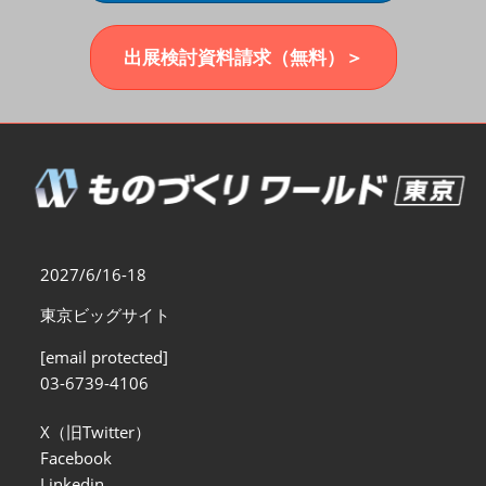
福岡展(12月)
2026年12月02日
マリンメッセ福岡｜MARIN MESSE Fukuoka
出展検討資料請求（無料）＞
2027/6/16-18
東京ビッグサイト
[email protected]
03-6739-4106
X（旧Twitter）
Facebook
Linkedin