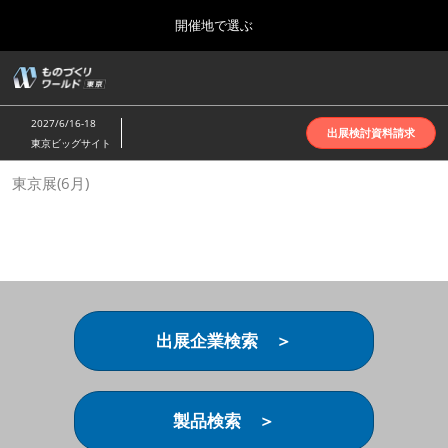
Press
ス
開催地で選ぶ
Escape
キ
to
ッ
close
ホーム
グ
プ
the
ロ
2026年10月07日
し
ー
menu.
インテックス大阪 | INTEX Osaka
2027/6/16-18
バ
出展検討資料請求
て
東京ビッグサイト
ル
進
ナ
名古屋展(4月)
東京展(6月)
ビ
む
2027年04月07日
ゲ
ポートメッセなごや | Port Messe Nagoya
ー
シ
ョ
東京展(6月)
ン
2027年06月16日
を
東京ビッグサイト | Tokyo Big Sight
折
り
出展企業検索 ＞
た
大阪展(10月)
た
2026年10月07日
む
インテックス大阪 | INTEX Osaka
製品検索 ＞