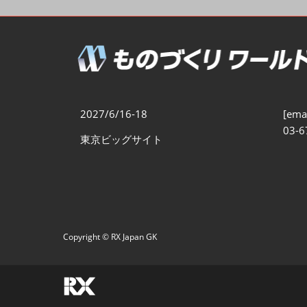
製造業DX展
展示会・
シー
ものづくりODM/EMS展
製造業サイバーセキュリテ
ィ展
スマートメンテナンス展
2027/6/16-18
[emai
ものづくりNEXT
03-6
東京ビッグサイト
製造業×フィジカルAI展
Copyright © RX Japan GK