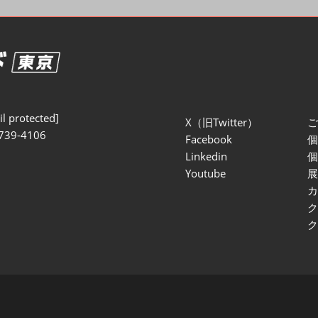
セミナー参加ポリ
l protected]
X（旧Twitter）
739-4106
Facebook
Linkedin
Youtube