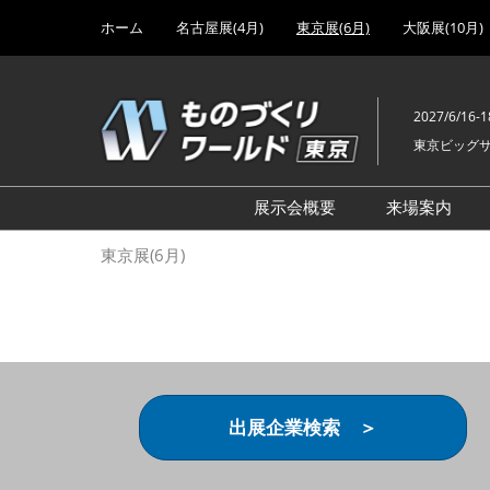
Press
ス
ホーム
名古屋展(4月)
東京展(6月)
大阪展(10月)
Escape
キ
to
ッ
close
プ
the
2027/6/16-1
し
menu.
東京ビッグ
て
進
む
展示会概要
来場案内
設計･製造ソリューション
前回 出
東京展(6月)
機械要素技術展
前回 出
ヘルスケア･医療機器 開発
前回 グ
展
チェーン
工場設備･備品展
前回 注
次世代3Dプリンタ展
ご来場方
出展企業検索 ＞
計測･検査･センサ展
アクセス