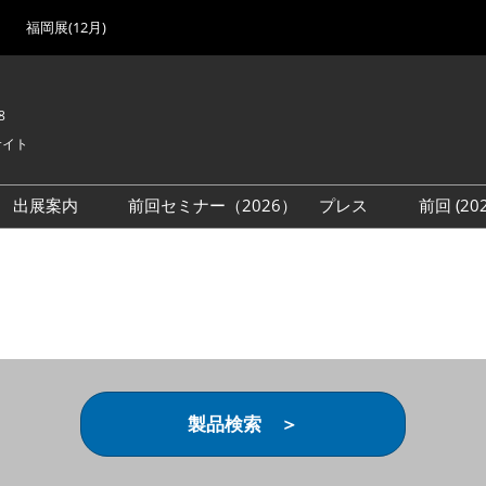
福岡展(12月)
8
サイト
出展案内
前回セミナー（2026）
プレス
前回 (2
展
展社・製品検索
出展検討資料を請求する
取材事前登録
会場
（無料）
展製品特集 一覧
来場者
ローバル･サプライ
特集
目の併催イベント
法について
製品検索 ＞