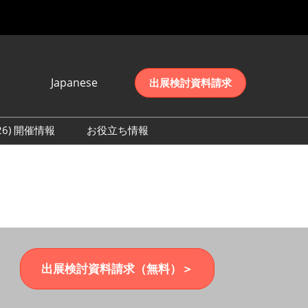
Japanese
出展検討資料請求
Japanese
English
026) 開催情報
お役立ち情報
简体中文
初日の様子 (2026)
한국어
数 (2026)
出展検討資料請求（無料）＞