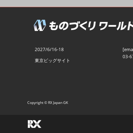
製造業DX展
展示会・
シー
ものづくりODM/EMS展
製造業サイバーセキュリテ
ィ展
スマートメンテナンス展
2027/6/16-18
[emai
ものづくりNEXT
03-6
東京ビッグサイト
製造業×フィジカルAI展
Copyright © RX Japan GK