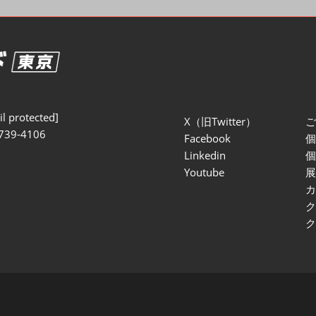
セミナー参加ポリ
l protected]
X（旧Twitter）
739-4106
Facebook
Linkedin
Youtube