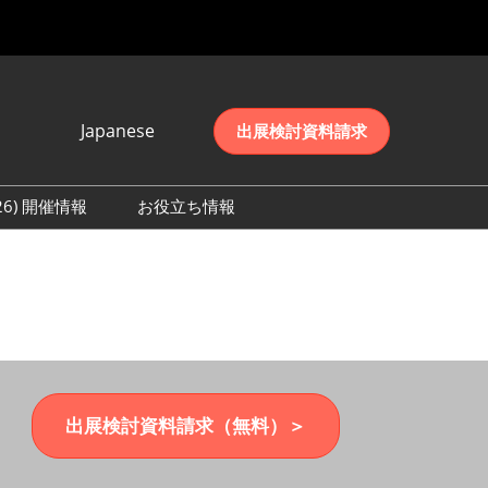
Japanese
出展検討資料請求
Japanese
English
026) 開催情報
お役立ち情報
简体中文
初日の様子 (2026)
한국어
数 (2026)
出展検討資料請求（無料）＞