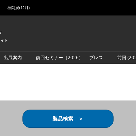
福岡展(12月)
8
サイト
出展案内
前回セミナー（2026）
プレス
前回 (2
展
展社・製品検索
出展検討資料を請求する
取材事前登録
会場
（無料）
展製品特集 一覧
来場者
ローバル･サプライ
特集
目の併催イベント
法について
製品検索 ＞