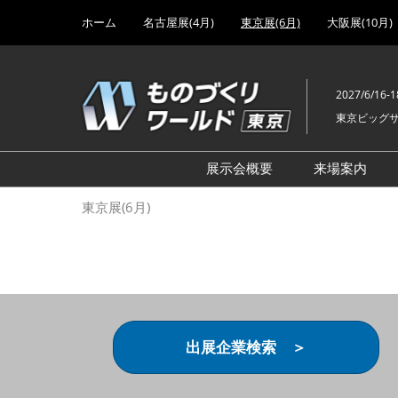
Press
ス
ホーム
名古屋展(4月)
東京展(6月)
大阪展(10月)
Escape
キ
to
ッ
close
プ
the
2027/6/16-1
し
menu.
東京ビッグ
て
進
む
展示会概要
来場案内
設計･製造ソリューション
前回 出
東京展(6月)
機械要素技術展
前回 出
ヘルスケア･医療機器 開発
前回 グ
展
チェーン
工場設備･備品展
前回 注
次世代3Dプリンタ展
ご来場方
出展企業検索 ＞
計測･検査･センサ展
アクセス