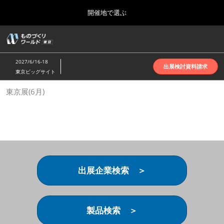
Press
ス
開催地で選ぶ
Escape
キ
to
ッ
close
ホーム
グ
プ
the
ロ
2026年10月07日
し
ー
menu.
インテックス大阪 | INTEX Osaka
2027/6/16-18
バ
出展検討資料請求
て
東京ビッグサイト
ル
進
ナ
名古屋展(4月)
東京展(6月)
ビ
む
2027年04月07日
ゲ
ポートメッセなごや | Port Messe Nagoya
ー
シ
ョ
東京展(6月)
ン
2027年06月16日
を
東京ビッグサイト | Tokyo Big Sight
折
り
出展企業検索 ＞
た
大阪展(10月)
た
2026年10月07日
む
インテックス大阪 | INTEX Osaka
製品検索 ＞