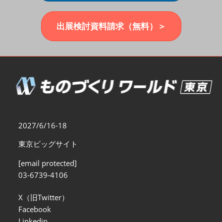
福岡展(12月)
2026年12月02日
マリンメッセ福岡｜MARIN MESSE Fukuoka
出展検討資料請求（無料）＞
2027/6/16-18
東京ビッグサイト
[email protected]
03-6739-4106
X（旧Twitter）
Facebook
Linkedin