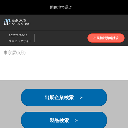
Press
ス
開催地で選ぶ
Escape
キ
to
ッ
close
ホーム
グ
プ
the
ロ
2026年10月07日
し
ー
menu.
インテックス大阪 | INTEX Osaka
2027/6/16-18
バ
出展検討資料請求
て
東京ビッグサイト
ル
進
ナ
名古屋展(4月)
東京展(6月)
ビ
む
2027年04月07日
ゲ
ポートメッセなごや | Port Messe Nagoya
ー
シ
ョ
東京展(6月)
ン
2027年06月16日
を
東京ビッグサイト | Tokyo Big Sight
折
り
出展企業検索 ＞
た
大阪展(10月)
た
2026年10月07日
む
インテックス大阪 | INTEX Osaka
製品検索 ＞