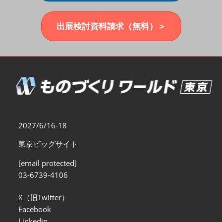
福岡展(12月)
2026年12月02日
マリンメッセ福岡｜MARIN MESSE Fukuoka
出展検討資料請求（無料）＞
2027/6/16-18
東京ビッグサイト
[email protected]
03-6739-4106
X（旧Twitter）
Facebook
Linkedin