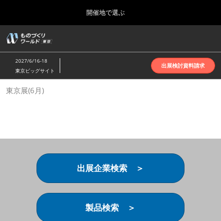
Press
ス
開催地で選ぶ
Escape
キ
to
ッ
close
ホーム
グ
プ
the
ロ
2026年10月07日
し
ー
menu.
インテックス大阪 | INTEX Osaka
2027/6/16-18
バ
出展検討資料請求
て
東京ビッグサイト
ル
進
ナ
名古屋展(4月)
東京展(6月)
ビ
む
2027年04月07日
ゲ
ポートメッセなごや | Port Messe Nagoya
ー
シ
ョ
東京展(6月)
ン
2027年06月16日
を
東京ビッグサイト | Tokyo Big Sight
折
り
出展企業検索 ＞
た
大阪展(10月)
た
2026年10月07日
む
インテックス大阪 | INTEX Osaka
製品検索 ＞