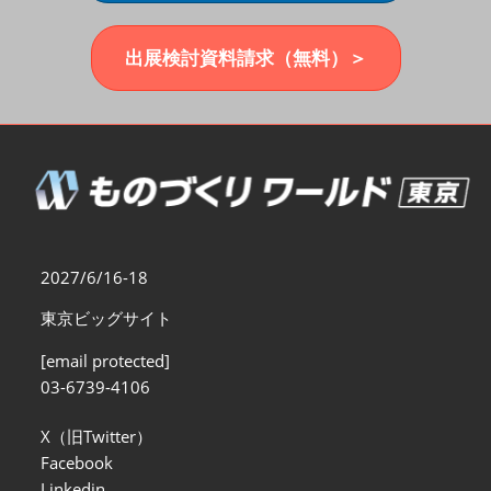
福岡展(12月)
2026年12月02日
マリンメッセ福岡｜MARIN MESSE Fukuoka
出展検討資料請求（無料）＞
2027/6/16-18
東京ビッグサイト
[email protected]
03-6739-4106
X（旧Twitter）
Facebook
Linkedin