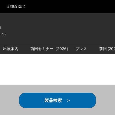
福岡展(12月)
8
サイト
出展案内
前回セミナー（2026）
プレス
前回 (2
展
展社・製品検索
出展検討資料を請求する
取材事前登録
会場
（無料）
展製品特集 一覧
来場者
ローバル･サプライ
特集
目の併催イベント
法について
製品検索 ＞