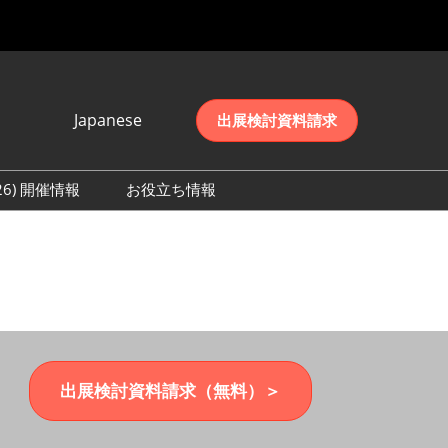
Japanese
出展検討資料請求
Japanese
English
026) 開催情報
お役立ち情報
简体中文
初日の様子 (2026)
한국어
数 (2026)
出展検討資料請求（無料）＞