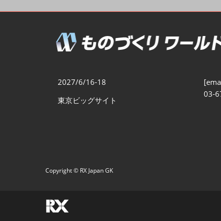
製造業DX展
展示会・
シー
ものづくりODM/EMS展
製造業サイバーセキュリテ
ィ展
スマートメンテナンス展
2027/6/16-18
[emai
ものづくりNEXT
03-6
東京ビッグサイト
製造業×フィジカルAI展
Copyright © RX Japan GK