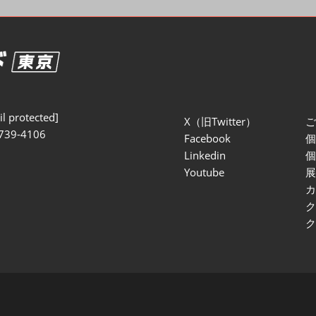
セミナー参加ポリ
l protected]
X（旧Twitter）
739-4106
Facebook
Linkedin
Youtube