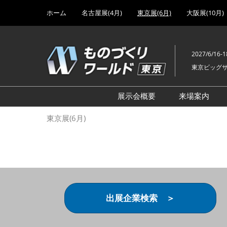
Press
ス
ホーム
名古屋展(4月)
東京展(6月)
大阪展(10月)
Escape
キ
to
ッ
close
プ
the
2027/6/16-1
し
menu.
東京ビッグ
て
進
む
展示会概要
来場案内
設計･製造ソリューション
前回 出
東京展(6月)
機械要素技術展
前回 出
ヘルスケア･医療機器 開発
前回 グ
展
チェーン
工場設備･備品展
前回 注
次世代3Dプリンタ展
ご来場方
出展企業検索 ＞
計測･検査･センサ展
アクセス