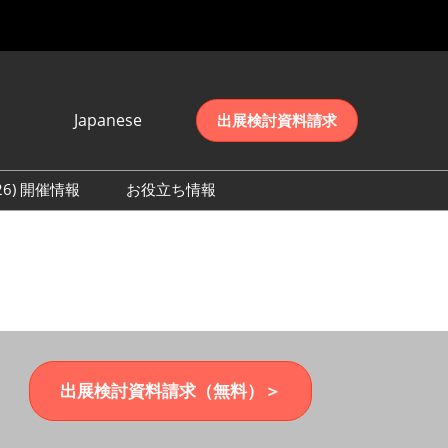
Japanese
出展検討資料請求
Japanese
English
026) 開催情報
お役立ち情報
简体中文
初日の様子 (2026)
한국어
数 (2026)
出展検討資料請求（無料）＞