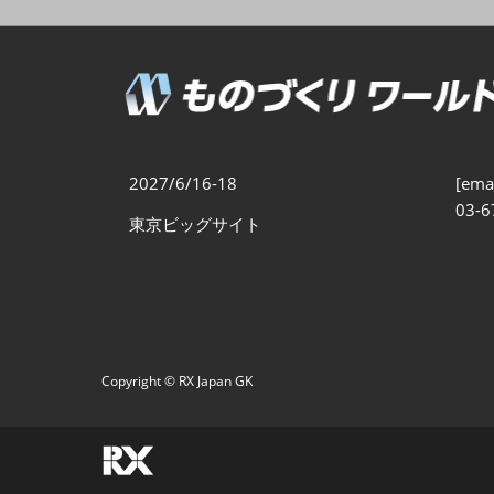
製造業DX展
展示会・
シー
ものづくりODM/EMS展
製造業サイバーセキュリテ
ィ展
スマートメンテナンス展
2027/6/16-18
[emai
ものづくりNEXT
03-6
東京ビッグサイト
製造業×フィジカルAI展
Copyright © RX Japan GK