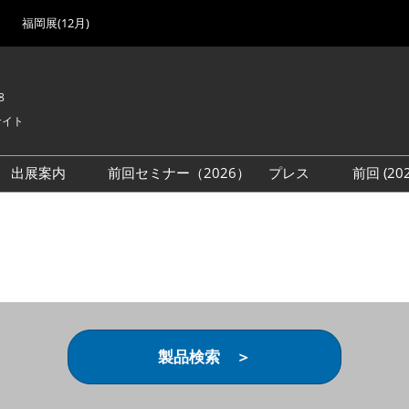
福岡展(12月)
8
サイト
出展案内
前回セミナー（2026）
プレス
前回 (2
展
展社・製品検索
出展検討資料を請求する
取材事前登録
会場
（無料）
展製品特集 一覧
来場者
ローバル･サプライ
特集
目の併催イベント
法について
製品検索 ＞