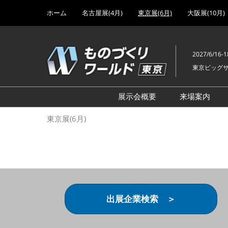
Press
ス
ホーム
名古屋展(4月)
東京展(6月)
大阪展(10月)
Escape
キ
to
ッ
close
プ
the
2027/6/16-1
し
menu.
東京ビッグ
て
進
む
展示会概要
来場案内
設計･製造ソリューション
前回 出
東京展(6月)
機械要素技術展
前回 出
ヘルスケア･医療機器 開発
前回 グ
展
チェーン
工場設備･備品展
前回 注
次世代3Dプリンタ展
ご来場方
出展企業検索 ＞
計測･検査･センサ展
アクセス