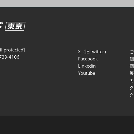
セミナー参加ポリ
l protected]
X（旧Twitter）
739-4106
Facebook
Linkedin
Youtube