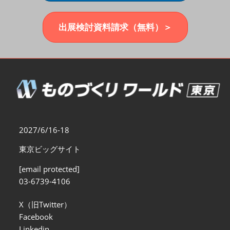
福岡展(12月)
2026年12月02日
マリンメッセ福岡｜MARIN MESSE Fukuoka
出展検討資料請求（無料）＞
2027/6/16-18
東京ビッグサイト
[email protected]
03-6739-4106
X（旧Twitter）
Facebook
Linkedin