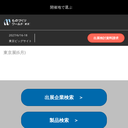
Press
ス
開催地で選ぶ
Escape
キ
to
ッ
close
ホーム
グ
プ
the
ロ
2026年10月07日
し
ー
menu.
インテックス大阪 | INTEX Osaka
2027/6/16-18
バ
出展検討資料請求
て
東京ビッグサイト
ル
進
ナ
名古屋展(4月)
東京展(6月)
ビ
む
2027年04月07日
ゲ
ポートメッセなごや | Port Messe Nagoya
ー
シ
ョ
東京展(6月)
ン
2027年06月16日
を
東京ビッグサイト | Tokyo Big Sight
折
り
出展企業検索 ＞
た
大阪展(10月)
た
2026年10月07日
む
インテックス大阪 | INTEX Osaka
製品検索 ＞