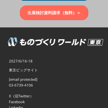
福岡展(12月)
2026年12月02日
マリンメッセ福岡｜MARIN MESSE Fukuoka
出展検討資料請求（無料）＞
2027/6/16-18
東京ビッグサイト
[email protected]
03-6739-4106
X（旧Twitter）
Facebook
Linkedin