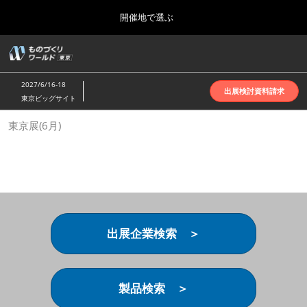
Press
ス
開催地で選ぶ
Escape
キ
to
ッ
close
ホーム
グ
プ
the
ロ
2026年10月07日
し
ー
menu.
インテックス大阪 | INTEX Osaka
2027/6/16-18
バ
出展検討資料請求
て
東京ビッグサイト
ル
進
ナ
名古屋展(4月)
東京展(6月)
ビ
む
2027年04月07日
ゲ
ポートメッセなごや | Port Messe Nagoya
ー
シ
ョ
東京展(6月)
ン
2027年06月16日
を
東京ビッグサイト | Tokyo Big Sight
折
り
出展企業検索 ＞
た
大阪展(10月)
た
2026年10月07日
む
インテックス大阪 | INTEX Osaka
製品検索 ＞