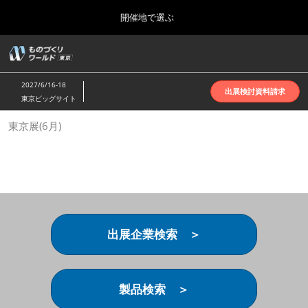
Press
ス
開催地で選ぶ
Escape
キ
to
ッ
close
ホーム
グ
プ
the
ロ
2026年10月07日
し
ー
menu.
インテックス大阪 | INTEX Osaka
2027/6/16-18
バ
出展検討資料請求
て
東京ビッグサイト
ル
進
ナ
名古屋展(4月)
東京展(6月)
ビ
む
2027年04月07日
ゲ
ポートメッセなごや | Port Messe Nagoya
ー
シ
ョ
東京展(6月)
ン
2027年06月16日
を
東京ビッグサイト | Tokyo Big Sight
折
り
出展企業検索 ＞
た
大阪展(10月)
た
2026年10月07日
む
インテックス大阪 | INTEX Osaka
製品検索 ＞