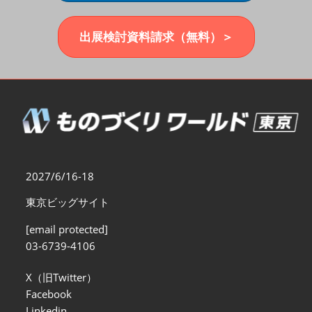
福岡展(12月)
2026年12月02日
マリンメッセ福岡｜MARIN MESSE Fukuoka
出展検討資料請求（無料）＞
2027/6/16-18
東京ビッグサイト
[email protected]
03-6739-4106
X（旧Twitter）
Facebook
Linkedin