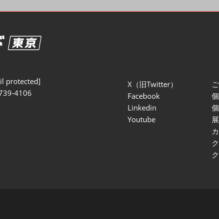
セミナー参加ポリ
l protected]
X（旧Twitter）
739-4106
Facebook
Linkedin
Youtube