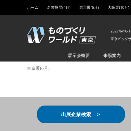
Press
ス
ホーム
名古屋展(4月)
東京展(6月)
大阪展(10月)
Escape
キ
to
ッ
close
プ
the
2027/6/16-1
し
menu.
東京ビッグ
て
進
む
展示会概要
来場案内
設計･製造ソリューション
前回 出
東京展(6月)
機械要素技術展
前回 出
ヘルスケア･医療機器 開発
前回 グ
展
チェーン
工場設備･備品展
前回 注
次世代3Dプリンタ展
ご来場方
出展企業検索 ＞
計測･検査･センサ展
アクセス