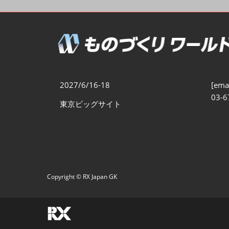
製造業DX展
展示会・
シー
ものづくりODM/EMS展
製造業サイバーセキュリテ
ィ展
スマートメンテナンス展
2027/6/16-18
[emai
ものづくりNEXT
03-6
東京ビッグサイト
製造業×フィジカルAI展
Copyright © RX Japan GK