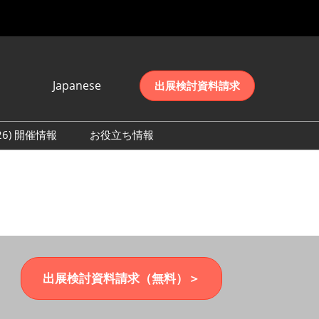
Japanese
出展検討資料請求
Japanese
English
026) 開催情報
お役立ち情報
简体中文
初日の様子 (2026)
한국어
数 (2026)
出展検討資料請求（無料）＞