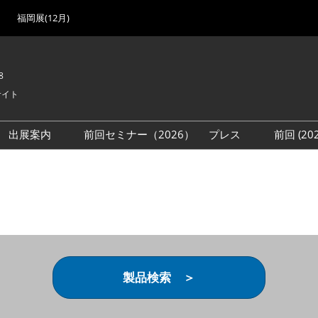
福岡展(12月)
8
サイト
出展案内
前回セミナー（2026）
プレス
前回 (2
展
展社・製品検索
出展検討資料を請求する
取材事前登録
会場
（無料）
展製品特集 一覧
来場者
ローバル･サプライ
特集
目の併催イベント
法について
製品検索 ＞