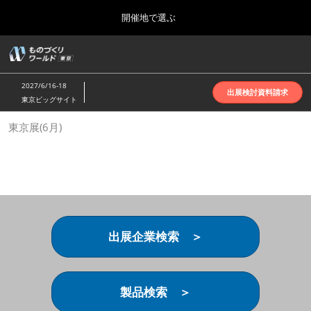
Press
ス
開催地で選ぶ
Escape
キ
to
ッ
close
ホーム
グ
プ
the
ロ
2026年10月07日
し
ー
menu.
インテックス大阪 | INTEX Osaka
2027/6/16-18
バ
出展検討資料請求
て
東京ビッグサイト
ル
進
ナ
名古屋展(4月)
東京展(6月)
ビ
む
2027年04月07日
ゲ
ポートメッセなごや | Port Messe Nagoya
ー
シ
ョ
東京展(6月)
ン
2027年06月16日
を
東京ビッグサイト | Tokyo Big Sight
折
り
出展企業検索 ＞
た
大阪展(10月)
た
2026年10月07日
む
インテックス大阪 | INTEX Osaka
製品検索 ＞