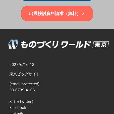
福岡展(12月)
2026年12月02日
マリンメッセ福岡｜MARIN MESSE Fukuoka
出展検討資料請求（無料）＞
2027/6/16-18
東京ビッグサイト
[email protected]
03-6739-4106
X（旧Twitter）
Facebook
Linkedin