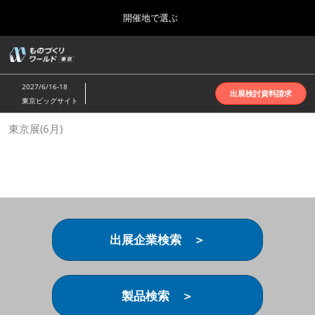
Press
ス
開催地で選ぶ
Escape
キ
to
ッ
close
ホーム
グ
プ
the
ロ
2026年10月07日
し
ー
menu.
インテックス大阪 | INTEX Osaka
2027/6/16-18
バ
出展検討資料請求
て
東京ビッグサイト
ル
進
ナ
名古屋展(4月)
東京展(6月)
ビ
む
2027年04月07日
ゲ
ポートメッセなごや | Port Messe Nagoya
ー
シ
ョ
東京展(6月)
ン
2027年06月16日
を
東京ビッグサイト | Tokyo Big Sight
折
り
出展企業検索 ＞
た
大阪展(10月)
た
2026年10月07日
む
インテックス大阪 | INTEX Osaka
製品検索 ＞