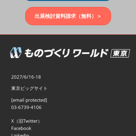
福岡展(12月)
2026年12月02日
マリンメッセ福岡｜MARIN MESSE Fukuoka
出展検討資料請求（無料）＞
2027/6/16-18
東京ビッグサイト
[email protected]
03-6739-4106
X（旧Twitter）
Facebook
Linkedin