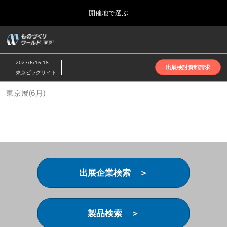
Press
ス
開催地で選ぶ
Escape
キ
to
ッ
close
ホーム
グ
プ
the
ロ
2026年10月07日
し
ー
menu.
インテックス大阪 | INTEX Osaka
2027/6/16-18
バ
出展検討資料請求
て
東京ビッグサイト
ル
進
ナ
名古屋展(4月)
東京展(6月)
ビ
む
2027年04月07日
ゲ
ポートメッセなごや | Port Messe Nagoya
ー
シ
ョ
東京展(6月)
ン
2027年06月16日
を
東京ビッグサイト | Tokyo Big Sight
折
り
出展企業検索 ＞
た
大阪展(10月)
た
2026年10月07日
む
インテックス大阪 | INTEX Osaka
製品検索 ＞