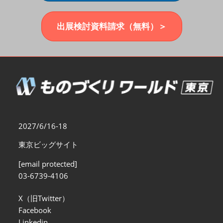
福岡展(12月)
2026年12月02日
マリンメッセ福岡｜MARIN MESSE Fukuoka
出展検討資料請求（無料）＞
2027/6/16-18
東京ビッグサイト
[email protected]
03-6739-4106
X（旧Twitter）
Facebook
Linkedin