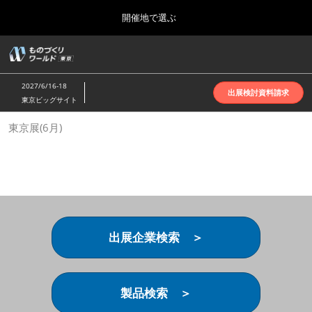
Press
ス
開催地で選ぶ
Escape
キ
to
ッ
close
ホーム
グ
プ
the
ロ
2026年10月07日
し
ー
menu.
インテックス大阪 | INTEX Osaka
2027/6/16-18
バ
出展検討資料請求
て
東京ビッグサイト
ル
進
ナ
名古屋展(4月)
東京展(6月)
ビ
む
2027年04月07日
ゲ
ポートメッセなごや | Port Messe Nagoya
ー
シ
ョ
東京展(6月)
ン
2027年06月16日
を
東京ビッグサイト | Tokyo Big Sight
折
り
出展企業検索 ＞
た
大阪展(10月)
た
2026年10月07日
む
インテックス大阪 | INTEX Osaka
製品検索 ＞