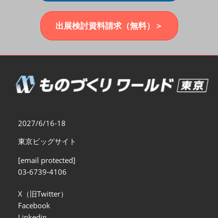
福岡展(12月)
2026年12月02日
マリンメッセ福岡｜MARIN MESSE Fukuoka
出展検討資料請求（無料）＞
2027/6/16-18
東京ビッグサイト
[email protected]
03-6739-4106
X（旧Twitter）
Facebook
Linkedin