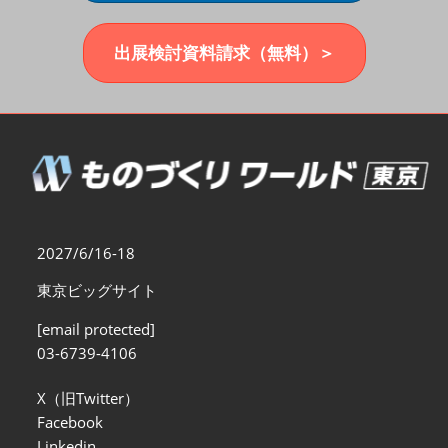
福岡展(12月)
2026年12月02日
マリンメッセ福岡｜MARIN MESSE Fukuoka
出展検討資料請求（無料）＞
2027/6/16-18
東京ビッグサイト
[email protected]
03-6739-4106
X（旧Twitter）
Facebook
Linkedin