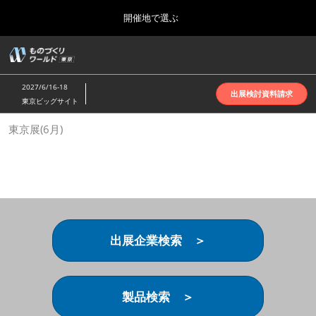
Press
ス
開催地で選ぶ
Escape
キ
to
ッ
close
ホーム
グ
プ
the
ロ
2026年10月07日
し
ー
menu.
インテックス大阪 | INTEX Osaka
2027/6/16-18
バ
出展検討資料請求
て
東京ビッグサイト
ル
進
ナ
名古屋展(4月)
東京展(6月)
ビ
む
2027年04月07日
ゲ
ポートメッセなごや | Port Messe Nagoya
ー
シ
ョ
東京展(6月)
ン
2027年06月16日
を
東京ビッグサイト | Tokyo Big Sight
折
り
出展企業検索 ＞
た
大阪展(10月)
た
2026年10月07日
む
インテックス大阪 | INTEX Osaka
製品検索 ＞