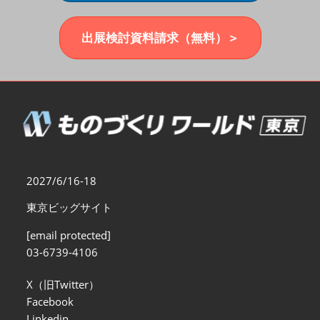
福岡展(12月)
2026年12月02日
マリンメッセ福岡｜MARIN MESSE Fukuoka
出展検討資料請求（無料）＞
2027/6/16-18
東京ビッグサイト
[email protected]
03-6739-4106
X（旧Twitter）
Facebook
Linkedin