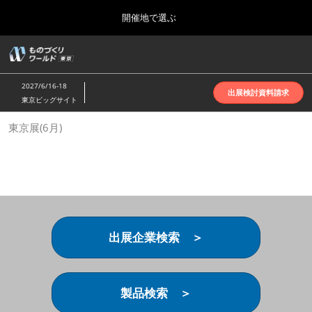
Press
ス
開催地で選ぶ
Escape
キ
to
ッ
close
ホーム
グ
プ
the
ロ
2026年10月07日
し
ー
menu.
インテックス大阪 | INTEX Osaka
2027/6/16-18
バ
出展検討資料請求
て
東京ビッグサイト
ル
進
ナ
名古屋展(4月)
東京展(6月)
ビ
む
2027年04月07日
ゲ
ポートメッセなごや | Port Messe Nagoya
ー
シ
ョ
東京展(6月)
ン
2027年06月16日
を
東京ビッグサイト | Tokyo Big Sight
折
り
出展企業検索 ＞
た
大阪展(10月)
た
2026年10月07日
む
インテックス大阪 | INTEX Osaka
製品検索 ＞