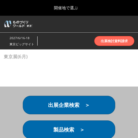
Press
ス
開催地で選ぶ
Escape
キ
to
ッ
close
ホーム
グ
プ
the
ロ
2026年10月07日
し
ー
menu.
インテックス大阪 | INTEX Osaka
2027/6/16-18
バ
出展検討資料請求
て
東京ビッグサイト
ル
進
ナ
名古屋展(4月)
東京展(6月)
ビ
む
2027年04月07日
ゲ
ポートメッセなごや | Port Messe Nagoya
ー
シ
ョ
東京展(6月)
ン
2027年06月16日
を
東京ビッグサイト | Tokyo Big Sight
折
り
出展企業検索 ＞
た
大阪展(10月)
た
2026年10月07日
む
インテックス大阪 | INTEX Osaka
製品検索 ＞