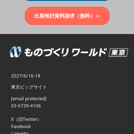
福岡展(12月)
2026年12月02日
マリンメッセ福岡｜MARIN MESSE Fukuoka
出展検討資料請求（無料）＞
2027/6/16-18
東京ビッグサイト
[email protected]
03-6739-4106
X（旧Twitter）
Facebook
Linkedin