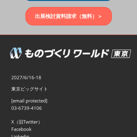
福岡展(12月)
2026年12月02日
マリンメッセ福岡｜MARIN MESSE Fukuoka
出展検討資料請求（無料）＞
2027/6/16-18
東京ビッグサイト
[email protected]
03-6739-4106
X（旧Twitter）
Facebook
Linkedin