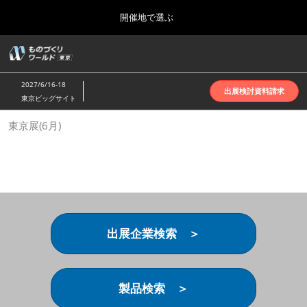
Press
ス
開催地で選ぶ
Escape
キ
to
ッ
close
ホーム
グ
プ
the
ロ
2026年10月07日
し
ー
menu.
インテックス大阪 | INTEX Osaka
2027/6/16-18
バ
出展検討資料請求
て
東京ビッグサイト
ル
進
ナ
名古屋展(4月)
東京展(6月)
ビ
む
2027年04月07日
ゲ
ポートメッセなごや | Port Messe Nagoya
ー
シ
ョ
東京展(6月)
ン
2027年06月16日
を
東京ビッグサイト | Tokyo Big Sight
折
り
出展企業検索 ＞
た
大阪展(10月)
た
2026年10月07日
む
インテックス大阪 | INTEX Osaka
製品検索 ＞