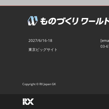
製造業DX展
展示会・
シー
ものづくりODM/EMS展
製造業サイバーセキュリテ
ィ展
スマートメンテナンス展
2027/6/16-18
[emai
ものづくりNEXT
03-6
東京ビッグサイト
製造業×フィジカルAI展
Copyright © RX Japan GK