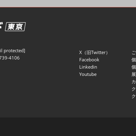
セミナー参加ポリ
l protected]
X（旧Twitter）
739-4106
Facebook
Linkedin
Youtube