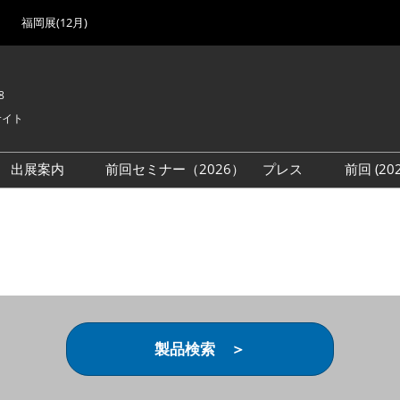
福岡展(12月)
8
サイト
出展案内
前回セミナー（2026）
プレス
前回 (2
展
展社・製品検索
出展検討資料を請求する
取材事前登録
会場
（無料）
展製品特集 一覧
来場者
ローバル･サプライ
特集
目の併催イベント
法について
製品検索 ＞