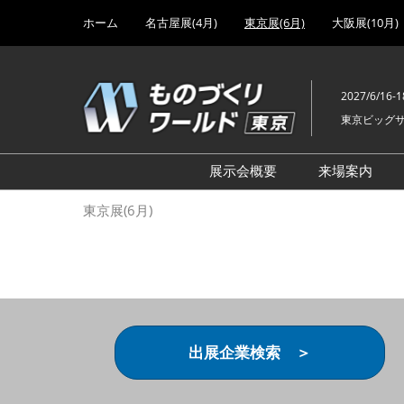
Press
ス
ホーム
名古屋展(4月)
東京展(6月)
大阪展(10月)
Escape
キ
to
ッ
close
プ
the
2027/6/16-1
し
menu.
東京ビッグ
て
進
む
展示会概要
来場案内
設計･製造ソリューション
前回 出
東京展(6月)
機械要素技術展
前回 出
ヘルスケア･医療機器 開発
前回 グ
展
チェーン
工場設備･備品展
前回 注
次世代3Dプリンタ展
ご来場方
出展企業検索 ＞
計測･検査･センサ展
アクセス