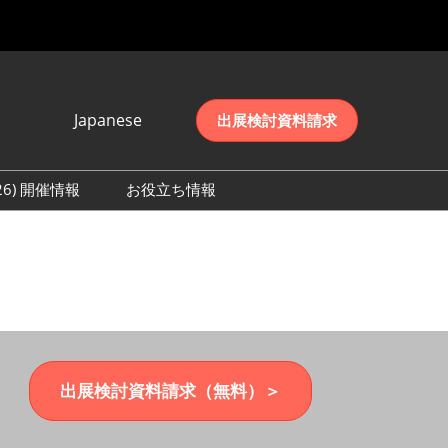
Japanese
出展検討資料請求
Japanese
English
026) 開催情報
お役立ち情報
简体中文
初日の様子 (2026)
한국어
数 (2026)
出展検討資料請求（無料）＞