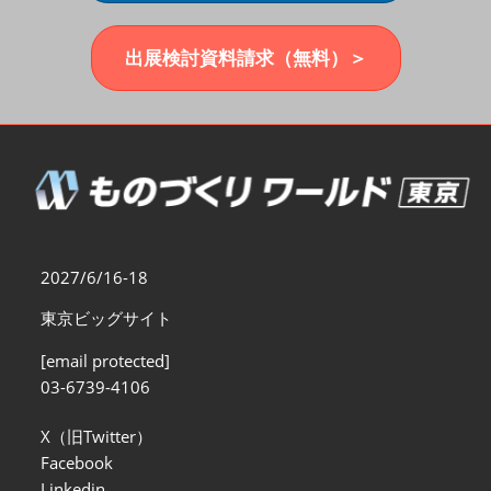
福岡展(12月)
2026年12月02日
マリンメッセ福岡｜MARIN MESSE Fukuoka
出展検討資料請求（無料）＞
2027/6/16-18
東京ビッグサイト
[email protected]
03-6739-4106
X（旧Twitter）
Facebook
Linkedin