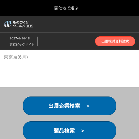
Press
ス
開催地で選ぶ
Escape
キ
to
ッ
close
ホーム
グ
プ
the
ロ
2026年10月07日
し
ー
menu.
インテックス大阪 | INTEX Osaka
2027/6/16-18
バ
出展検討資料請求
て
東京ビッグサイト
ル
進
ナ
名古屋展(4月)
東京展(6月)
ビ
む
2027年04月07日
ゲ
ポートメッセなごや | Port Messe Nagoya
ー
シ
ョ
東京展(6月)
ン
2027年06月16日
を
東京ビッグサイト | Tokyo Big Sight
折
り
出展企業検索 ＞
た
大阪展(10月)
た
2026年10月07日
む
インテックス大阪 | INTEX Osaka
製品検索 ＞