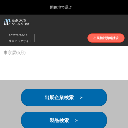
Press
ス
開催地で選ぶ
Escape
キ
to
ッ
close
ホーム
グ
プ
the
ロ
2026年10月07日
し
ー
menu.
インテックス大阪 | INTEX Osaka
2027/6/16-18
バ
出展検討資料請求
て
東京ビッグサイト
ル
進
ナ
名古屋展(4月)
東京展(6月)
ビ
む
2027年04月07日
ゲ
ポートメッセなごや | Port Messe Nagoya
ー
シ
ョ
東京展(6月)
ン
2027年06月16日
を
東京ビッグサイト | Tokyo Big Sight
折
り
出展企業検索 ＞
た
大阪展(10月)
た
2026年10月07日
む
インテックス大阪 | INTEX Osaka
製品検索 ＞