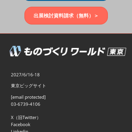
福岡展(12月)
2026年12月02日
マリンメッセ福岡｜MARIN MESSE Fukuoka
出展検討資料請求（無料）＞
2027/6/16-18
東京ビッグサイト
[email protected]
03-6739-4106
X（旧Twitter）
Facebook
Linkedin