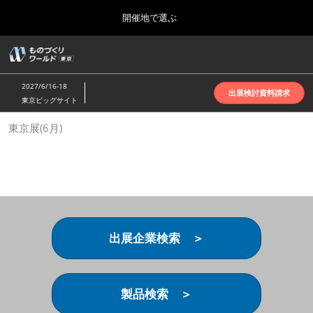
Press
ス
開催地で選ぶ
Escape
キ
to
ッ
close
ホーム
グ
プ
the
ロ
2026年10月07日
し
ー
menu.
インテックス大阪 | INTEX Osaka
2027/6/16-18
バ
出展検討資料請求
て
東京ビッグサイト
ル
進
ナ
名古屋展(4月)
東京展(6月)
ビ
む
2027年04月07日
ゲ
ポートメッセなごや | Port Messe Nagoya
ー
シ
ョ
東京展(6月)
ン
2027年06月16日
を
東京ビッグサイト | Tokyo Big Sight
折
り
出展企業検索 ＞
た
大阪展(10月)
た
2026年10月07日
む
インテックス大阪 | INTEX Osaka
製品検索 ＞