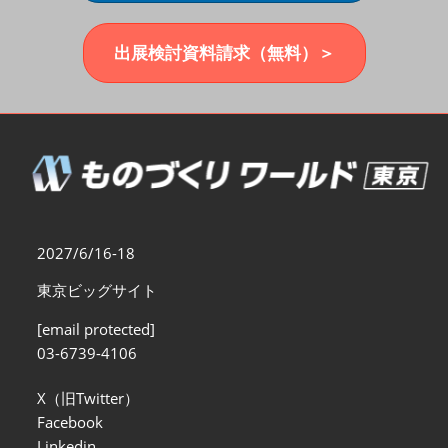
福岡展(12月)
2026年12月02日
マリンメッセ福岡｜MARIN MESSE Fukuoka
出展検討資料請求（無料）＞
2027/6/16-18
東京ビッグサイト
[email protected]
03-6739-4106
X（旧Twitter）
Facebook
Linkedin