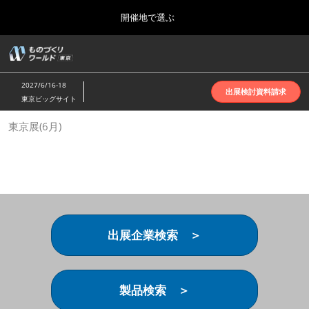
Press
ス
開催地で選ぶ
Escape
キ
to
ッ
close
ホーム
グ
プ
the
ロ
2026年10月07日
し
ー
menu.
インテックス大阪 | INTEX Osaka
2027/6/16-18
バ
出展検討資料請求
て
東京ビッグサイト
ル
進
ナ
名古屋展(4月)
東京展(6月)
ビ
む
2027年04月07日
ゲ
ポートメッセなごや | Port Messe Nagoya
ー
シ
ョ
東京展(6月)
ン
2027年06月16日
を
東京ビッグサイト | Tokyo Big Sight
折
り
出展企業検索 ＞
た
大阪展(10月)
た
2026年10月07日
む
インテックス大阪 | INTEX Osaka
製品検索 ＞