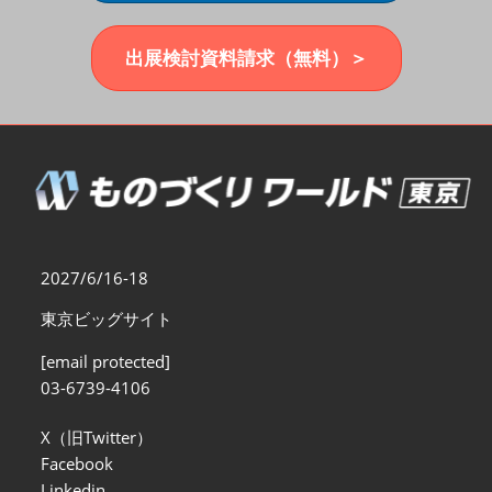
福岡展(12月)
2026年12月02日
マリンメッセ福岡｜MARIN MESSE Fukuoka
出展検討資料請求（無料）＞
2027/6/16-18
東京ビッグサイト
[email protected]
03-6739-4106
X（旧Twitter）
Facebook
Linkedin