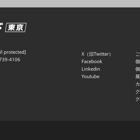
セミナー参加ポリ
l protected]
X（旧Twitter）
739-4106
Facebook
Linkedin
Youtube