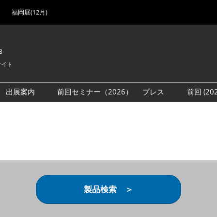
福岡展(12月)
8
サイト
出展案内
前回セミナー（2026）
プレス
前回 (2
展
展社・製品検索
出展検討資料を請求する
取材事前登録
会場
（無料）
展製品特集 一覧
来場者
ローバル･サプライ
特集
目の併催イベント
法について
製品検索 ＞