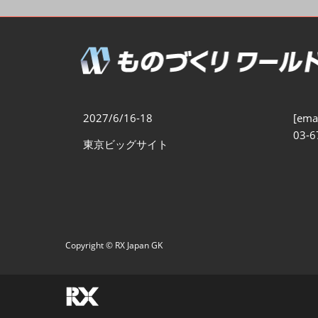
製造業DX展
展示会・
シー
ものづくりODM/EMS展
製造業サイバーセキュリテ
ィ展
スマートメンテナンス展
2027/6/16-18
[emai
ものづくりNEXT
03-6
東京ビッグサイト
製造業×フィジカルAI展
Copyright © RX Japan GK