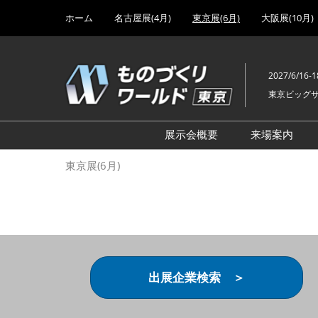
Press
ス
ホーム
名古屋展(4月)
東京展(6月)
大阪展(10月)
Escape
キ
to
ッ
close
プ
the
2027/6/16-1
し
menu.
東京ビッグ
て
進
む
展示会概要
来場案内
設計･製造ソリューション
前回 出
東京展(6月)
機械要素技術展
前回 出
ヘルスケア･医療機器 開発
前回 グ
展
チェーン
工場設備･備品展
前回 注
次世代3Dプリンタ展
ご来場方
出展企業検索 ＞
計測･検査･センサ展
アクセス