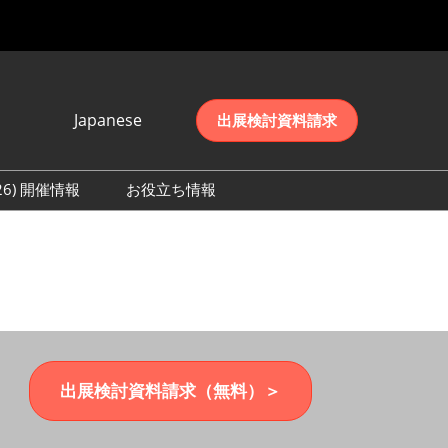
Japanese
出展検討資料請求
Japanese
English
026) 開催情報
お役立ち情報
简体中文
初日の様子 (2026)
한국어
数 (2026)
出展検討資料請求（無料）＞