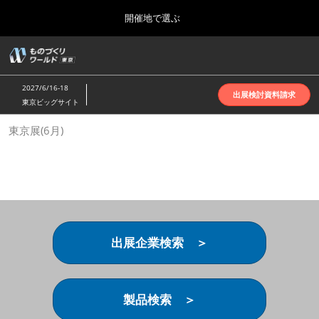
Press
ス
開催地で選ぶ
Escape
キ
to
ッ
close
ホーム
グ
プ
the
ロ
2026年10月07日
し
ー
menu.
インテックス大阪 | INTEX Osaka
2027/6/16-18
バ
出展検討資料請求
て
東京ビッグサイト
ル
進
ナ
名古屋展(4月)
東京展(6月)
ビ
む
2027年04月07日
ゲ
ポートメッセなごや | Port Messe Nagoya
ー
シ
ョ
東京展(6月)
ン
2027年06月16日
を
東京ビッグサイト | Tokyo Big Sight
折
り
出展企業検索 ＞
た
大阪展(10月)
た
2026年10月07日
む
インテックス大阪 | INTEX Osaka
製品検索 ＞