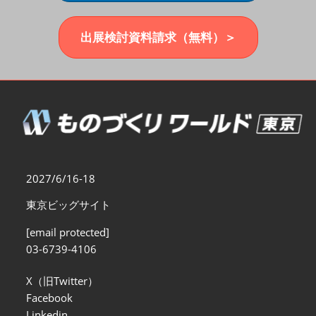
福岡展(12月)
2026年12月02日
マリンメッセ福岡｜MARIN MESSE Fukuoka
出展検討資料請求（無料）＞
2027/6/16-18
東京ビッグサイト
[email protected]
03-6739-4106
X（旧Twitter）
Facebook
Linkedin