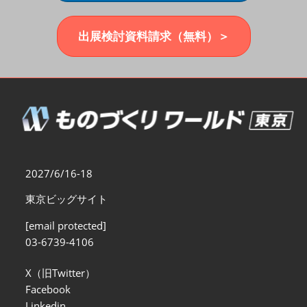
福岡展(12月)
2026年12月02日
マリンメッセ福岡｜MARIN MESSE Fukuoka
出展検討資料請求（無料）＞
2027/6/16-18
東京ビッグサイト
[email protected]
03-6739-4106
X（旧Twitter）
Facebook
Linkedin