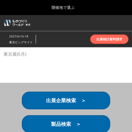
Press
ス
開催地で選ぶ
Escape
キ
to
ッ
close
ホーム
グ
プ
the
ロ
2026年10月07日
し
ー
menu.
インテックス大阪 | INTEX Osaka
2027/6/16-18
バ
出展検討資料請求
て
東京ビッグサイト
ル
進
ナ
名古屋展(4月)
東京展(6月)
ビ
む
2027年04月07日
ゲ
ポートメッセなごや | Port Messe Nagoya
ー
シ
ョ
東京展(6月)
ン
2027年06月16日
を
東京ビッグサイト | Tokyo Big Sight
折
り
出展企業検索 ＞
た
大阪展(10月)
た
2026年10月07日
む
インテックス大阪 | INTEX Osaka
製品検索 ＞