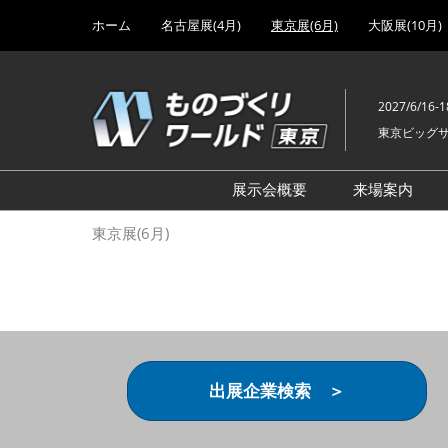
Press
ス
ホーム
名古屋展(4月)
東京展(6月)
大阪展(10月)
Escape
キ
to
ッ
close
プ
the
2027/6/16-1
し
menu.
東京ビッグ
て
進
む
展示会概要
来場案内
設計･製造ソリューション
前回 出
東京展(6月)
機械要素技術展
前回 出
ヘルスケア･医療機器 開発
前回 グ
展
チェーン
工場設備･備品展
前回 注
次世代3Dプリンタ展
ご来場方
出展企業検索 ＞
計測･検査･センサ展
アクセス