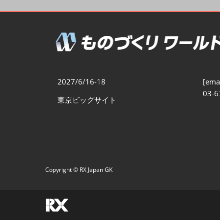
製造業DX展
展示会・
シー
ものづくりODM/EMS展
製造業サイバーセキュリテ
ィ展
スマートメンテナンス展
2027/6/16-18
[emai
ものづくりNEXT
03-6
東京ビッグサイト
製造業×フィジカルAI展
Copyright © RX Japan GK