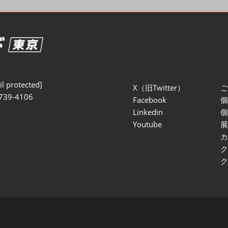
セミナー参加ポリ
l protected]
X（旧Twitter）
739-4106
Facebook
Linkedin
Youtube