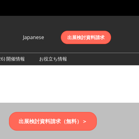
Japanese
出展検討資料請求
Japanese
English
026) 開催情報
お役立ち情報
简体中文
初日の様子 (2026)
한국어
数 (2026)
出展検討資料請求（無料）＞