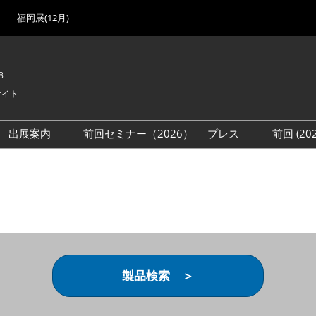
福岡展(12月)
8
サイト
出展案内
前回セミナー（2026）
プレス
前回 (2
展
展社・製品検索
出展検討資料を請求する
取材事前登録
会場
（無料）
展製品特集 一覧
来場者
ローバル･サプライ
特集
目の併催イベント
法について
製品検索 ＞