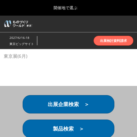
Press
ス
開催地で選ぶ
Escape
キ
to
ッ
close
ホーム
グ
プ
the
ロ
2026年10月07日
し
ー
menu.
インテックス大阪 | INTEX Osaka
2027/6/16-18
バ
出展検討資料請求
て
東京ビッグサイト
ル
進
ナ
名古屋展(4月)
東京展(6月)
ビ
む
2027年04月07日
ゲ
ポートメッセなごや | Port Messe Nagoya
ー
シ
ョ
東京展(6月)
ン
2027年06月16日
を
東京ビッグサイト | Tokyo Big Sight
折
り
出展企業検索 ＞
た
大阪展(10月)
た
2026年10月07日
む
インテックス大阪 | INTEX Osaka
製品検索 ＞