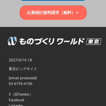
福岡展(12月)
2026年12月02日
マリンメッセ福岡｜MARIN MESSE Fukuoka
出展検討資料請求（無料）＞
2027/6/16-18
東京ビッグサイト
[email protected]
03-6739-4106
X（旧Twitter）
Facebook
Linkedin