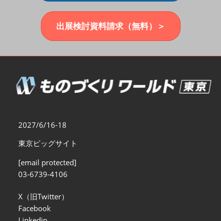
福岡展(12月)
2026年12月02日
マリンメッセ福岡｜MARIN MESSE Fukuoka
出展検討資料請求（無料）＞
2027/6/16-18
東京ビッグサイト
[email protected]
03-6739-4106
X（旧Twitter）
Facebook
Linkedin