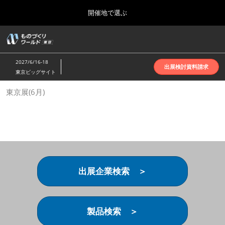
Press
ス
開催地で選ぶ
Escape
キ
to
ッ
close
ホーム
グ
プ
the
ロ
2026年10月07日
し
ー
menu.
インテックス大阪 | INTEX Osaka
2027/6/16-18
バ
出展検討資料請求
て
東京ビッグサイト
ル
進
ナ
名古屋展(4月)
東京展(6月)
ビ
む
2027年04月07日
ゲ
ポートメッセなごや | Port Messe Nagoya
ー
シ
ョ
東京展(6月)
ン
2027年06月16日
を
東京ビッグサイト | Tokyo Big Sight
折
り
出展企業検索 ＞
た
大阪展(10月)
た
2026年10月07日
む
インテックス大阪 | INTEX Osaka
製品検索 ＞