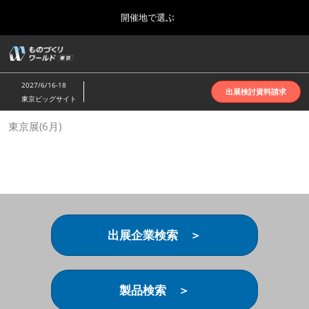
Press
ス
開催地で選ぶ
Escape
キ
to
ッ
close
ホーム
グ
プ
the
ロ
2026年10月07日
し
ー
menu.
インテックス大阪 | INTEX Osaka
2027/6/16-18
バ
出展検討資料請求
て
東京ビッグサイト
ル
進
ナ
名古屋展(4月)
東京展(6月)
ビ
む
2027年04月07日
ゲ
ポートメッセなごや | Port Messe Nagoya
ー
シ
ョ
東京展(6月)
ン
2027年06月16日
を
東京ビッグサイト | Tokyo Big Sight
折
り
出展企業検索 ＞
た
大阪展(10月)
た
2026年10月07日
む
インテックス大阪 | INTEX Osaka
製品検索 ＞