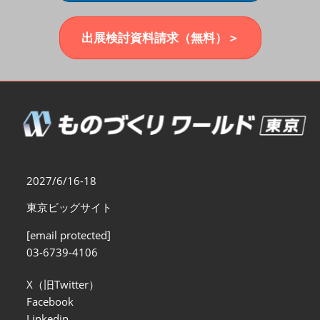
福岡展(12月)
2026年12月02日
マリンメッセ福岡｜MARIN MESSE Fukuoka
出展検討資料請求（無料）＞
2027/6/16-18
東京ビッグサイト
[email protected]
03-6739-4106
X（旧Twitter）
Facebook
Linkedin