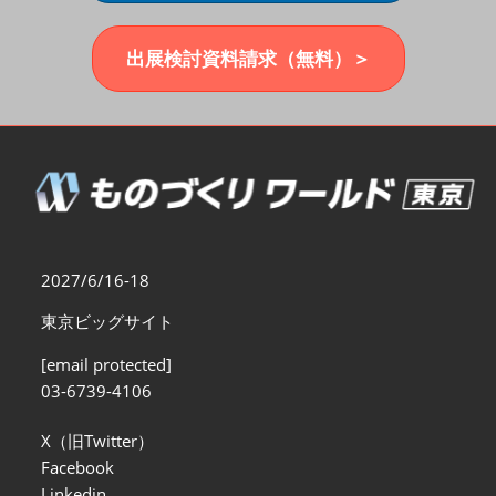
福岡展(12月)
2026年12月02日
マリンメッセ福岡｜MARIN MESSE Fukuoka
出展検討資料請求（無料）＞
2027/6/16-18
東京ビッグサイト
[email protected]
03-6739-4106
X（旧Twitter）
Facebook
Linkedin