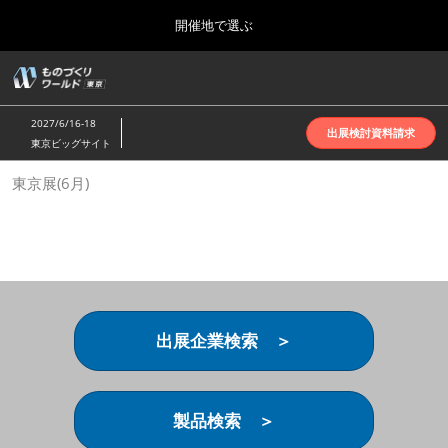
Press
ス
開催地で選ぶ
Escape
キ
to
ッ
close
ホーム
グ
プ
the
ロ
2026年10月07日
し
ー
menu.
インテックス大阪 | INTEX Osaka
2027/6/16-18
バ
出展検討資料請求
て
東京ビッグサイト
ル
進
ナ
名古屋展(4月)
東京展(6月)
ビ
む
2027年04月07日
ゲ
ポートメッセなごや | Port Messe Nagoya
ー
シ
ョ
東京展(6月)
ン
2027年06月16日
を
東京ビッグサイト | Tokyo Big Sight
折
り
出展企業検索 ＞
た
大阪展(10月)
た
2026年10月07日
む
インテックス大阪 | INTEX Osaka
製品検索 ＞