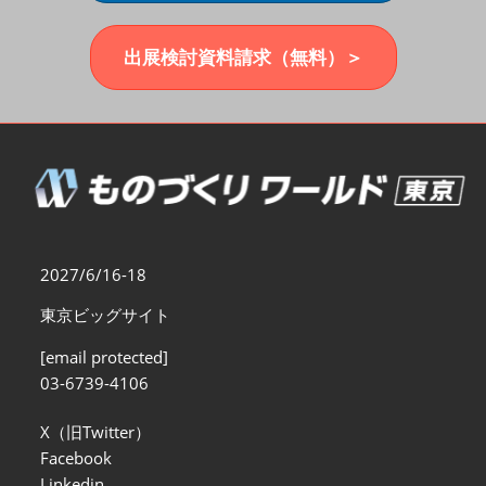
福岡展(12月)
2026年12月02日
マリンメッセ福岡｜MARIN MESSE Fukuoka
出展検討資料請求（無料）＞
2027/6/16-18
東京ビッグサイト
[email protected]
03-6739-4106
X（旧Twitter）
Facebook
Linkedin