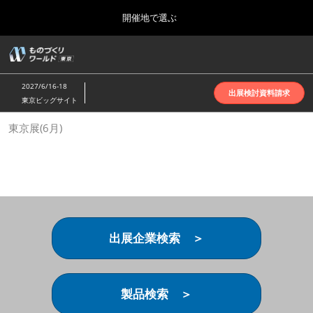
Press
ス
開催地で選ぶ
Escape
キ
to
ッ
close
ホーム
グ
プ
the
ロ
2026年10月07日
し
ー
menu.
インテックス大阪 | INTEX Osaka
2027/6/16-18
バ
出展検討資料請求
て
東京ビッグサイト
ル
進
ナ
名古屋展(4月)
東京展(6月)
ビ
む
2027年04月07日
ゲ
ポートメッセなごや | Port Messe Nagoya
ー
シ
ョ
東京展(6月)
ン
2027年06月16日
を
東京ビッグサイト | Tokyo Big Sight
折
り
出展企業検索 ＞
た
大阪展(10月)
た
2026年10月07日
む
インテックス大阪 | INTEX Osaka
製品検索 ＞