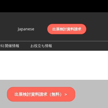
Japanese
出展検討資料請求
Japanese
English
026) 開催情報
お役立ち情報
简体中文
初日の様子 (2026)
한국어
数 (2026)
出展検討資料請求（無料）＞