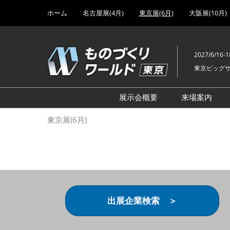
Press
ス
ホーム
名古屋展(4月)
東京展(6月)
大阪展(10月)
Escape
キ
to
ッ
close
プ
the
2027/6/16-1
し
menu.
東京ビッグ
て
進
む
展示会概要
来場案内
設計･製造ソリューション
前回 出
東京展(6月)
機械要素技術展
前回 出
ヘルスケア･医療機器 開発
前回 グ
展
チェーン
工場設備･備品展
前回 注
次世代3Dプリンタ展
ご来場方
出展企業検索 ＞
計測･検査･センサ展
アクセス