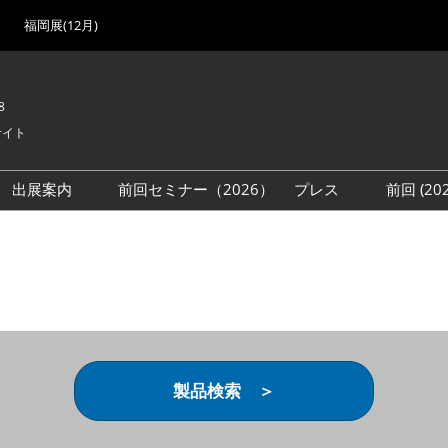
福岡展(12月)
8
サイト
出展案内
前回セミナー（2026）
プレス
前回 (2
展
展社・製品検索
出展検討資料を請求する
取材事前登録
会場
（無料）
展製品特集 一覧
来場者
ローバル･サプライ
特集
目の併催イベント
法について
製品検索 ＞