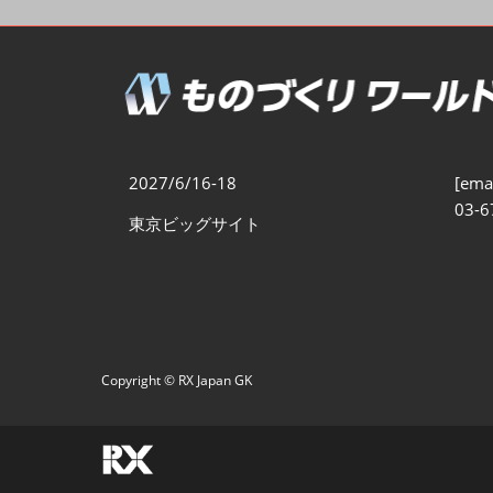
製造業DX展
展示会・
シー
ものづくりODM/EMS展
製造業サイバーセキュリテ
ィ展
スマートメンテナンス展
2027/6/16-18
[emai
ものづくりNEXT
03-6
東京ビッグサイト
製造業×フィジカルAI展
Copyright © RX Japan GK