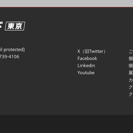
セミナー参加ポリ
l protected]
X（旧Twitter）
739-4106
Facebook
Linkedin
Youtube