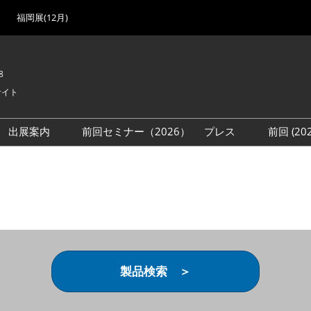
福岡展(12月)
8
サイト
出展案内
前回セミナー（2026）
プレス
前回 (2
展
展社・製品検索
出展検討資料を請求する
取材事前登録
会場
（無料）
展製品特集 一覧
来場者
ローバル･サプライ
特集
目の併催イベント
法について
製品検索 ＞