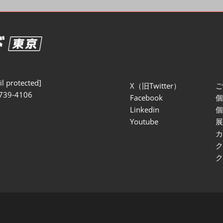
セミナー参加ポリ
l protected]
X（旧Twitter）
739-4106
Facebook
Linkedin
Youtube