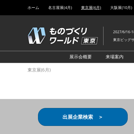
Press
ス
ホーム
名古屋展(4月)
東京展(6月)
大阪展(10月)
Escape
キ
to
ッ
close
プ
the
2027/6/16-1
し
menu.
東京ビッグ
て
進
む
展示会概要
来場案内
設計･製造ソリューション
前回 出
東京展(6月)
機械要素技術展
前回 出
ヘルスケア･医療機器 開発
前回 グ
展
チェーン
工場設備･備品展
前回 注
次世代3Dプリンタ展
ご来場方
出展企業検索 ＞
計測･検査･センサ展
アクセス