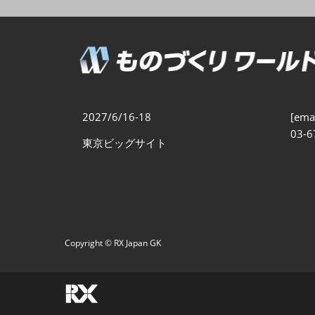
製造業DX展
展示会・
シー
ものづくりODM/EMS展
製造業サイバーセキュリテ
ィ展
スマートメンテナンス展
2027/6/16-18
[emai
ものづくりNEXT
03-6
東京ビッグサイト
製造業×フィジカルAI展
Copyright © RX Japan GK