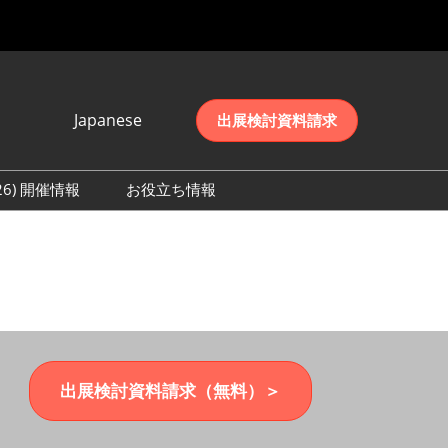
Japanese
出展検討資料請求
Japanese
English
026) 開催情報
お役立ち情報
简体中文
初日の様子 (2026)
한국어
数 (2026)
出展検討資料請求（無料）＞