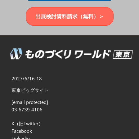
福岡展(12月)
2026年12月02日
マリンメッセ福岡｜MARIN MESSE Fukuoka
出展検討資料請求（無料）＞
2027/6/16-18
東京ビッグサイト
[email protected]
03-6739-4106
X（旧Twitter）
Facebook
Linkedin