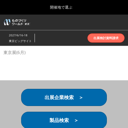
Press
ス
開催地で選ぶ
Escape
キ
to
ッ
close
ホーム
グ
プ
the
ロ
2026年10月07日
し
ー
menu.
インテックス大阪 | INTEX Osaka
2027/6/16-18
バ
出展検討資料請求
て
東京ビッグサイト
ル
進
ナ
名古屋展(4月)
東京展(6月)
ビ
む
2027年04月07日
ゲ
ポートメッセなごや | Port Messe Nagoya
ー
シ
ョ
東京展(6月)
ン
2027年06月16日
を
東京ビッグサイト | Tokyo Big Sight
折
り
出展企業検索 ＞
た
大阪展(10月)
た
2026年10月07日
む
インテックス大阪 | INTEX Osaka
製品検索 ＞