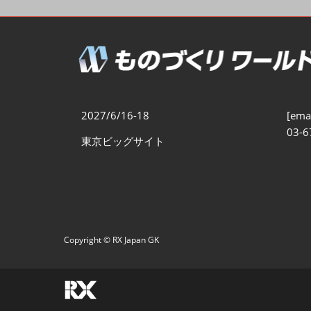
製造業DX展
展示会・
シー
ものづくりODM/EMS展
製造業サイバーセキュリテ
ィ展
スマートメンテナンス展
2027/6/16-18
[emai
ものづくりNEXT
03-6
東京ビッグサイト
製造業×フィジカルAI展
Copyright © RX Japan GK