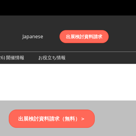
Japanese
出展検討資料請求
Japanese
English
026) 開催情報
お役立ち情報
简体中文
初日の様子 (2026)
한국어
数 (2026)
出展検討資料請求（無料）＞