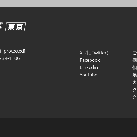
セミナー参加ポリ
l protected]
X（旧Twitter）
739-4106
Facebook
Linkedin
Youtube