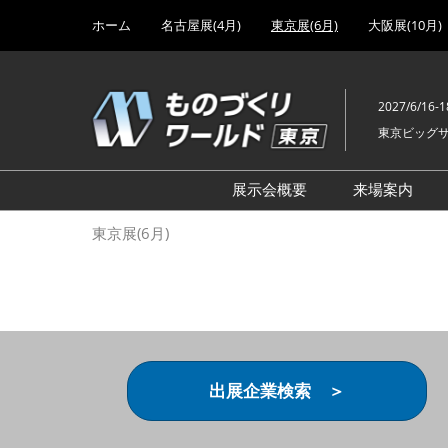
Press
ス
ホーム
名古屋展(4月)
東京展(6月)
大阪展(10月)
Escape
キ
to
ッ
close
プ
the
2027/6/16-1
し
menu.
東京ビッグ
て
進
む
展示会概要
来場案内
設計･製造ソリューション
前回 出
東京展(6月)
機械要素技術展
前回 出
ヘルスケア･医療機器 開発
前回 グ
展
チェーン
工場設備･備品展
前回 注
次世代3Dプリンタ展
ご来場方
出展企業検索 ＞
計測･検査･センサ展
アクセス