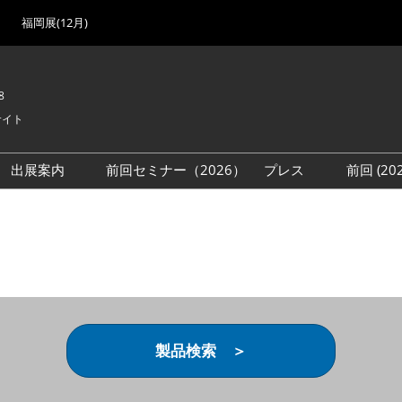
福岡展(12月)
8
サイト
出展案内
前回セミナー（2026）
プレス
前回 (2
展
展社・製品検索
出展検討資料を請求する
取材事前登録
会場
（無料）
展製品特集 一覧
来場者
ローバル･サプライ
特集
目の併催イベント
法について
製品検索 ＞