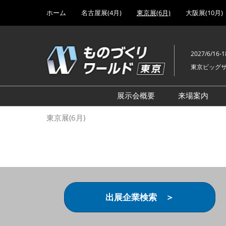
Press
ス
ホーム
名古屋展(4月)
東京展(6月)
大阪展(10月)
Escape
キ
to
ッ
close
プ
the
2027/6/16-1
し
menu.
東京ビッグ
て
進
む
展示会概要
来場案内
設計･製造ソリューション
前回 出
東京展(6月)
機械要素技術展
前回 出
ヘルスケア･医療機器 開発
前回 グ
展
チェーン
工場設備･備品展
前回 注
次世代3Dプリンタ展
ご来場方
出展企業検索 ＞
計測･検査･センサ展
アクセス