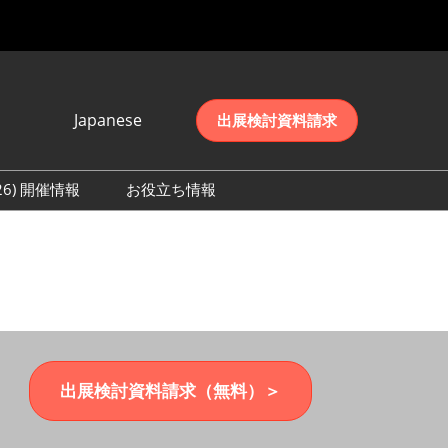
Japanese
出展検討資料請求
Japanese
English
026) 開催情報
お役立ち情報
简体中文
初日の様子 (2026)
한국어
数 (2026)
出展検討資料請求（無料）＞