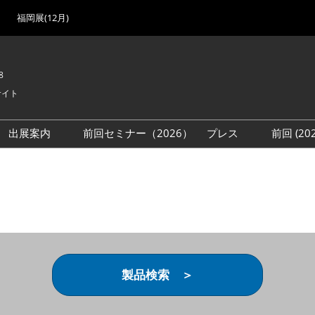
福岡展(12月)
8
サイト
出展案内
前回セミナー（2026）
プレス
前回 (2
展
展社・製品検索
出展検討資料を請求する
取材事前登録
会場
（無料）
展製品特集 一覧
来場者
ローバル･サプライ
特集
目の併催イベント
法について
製品検索 ＞