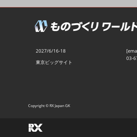
製造業DX展
展示会・
シー
ものづくりODM/EMS展
製造業サイバーセキュリテ
ィ展
スマートメンテナンス展
2027/6/16-18
[emai
ものづくりNEXT
03-6
東京ビッグサイト
製造業×フィジカルAI展
Copyright © RX Japan GK