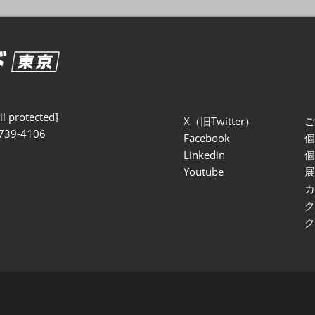
セミナー参加ポリ
l protected]
X（旧Twitter）
739-4106
Facebook
Linkedin
Youtube